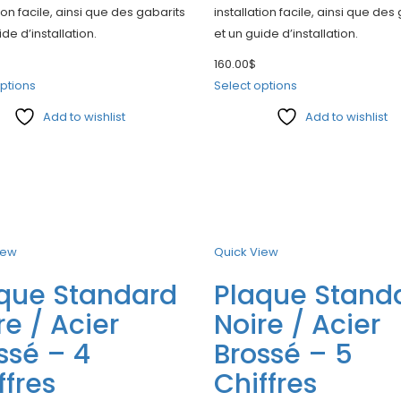
tion facile, ainsi que des gabarits
installation facile, ainsi que des
ide d’installation.
et un guide d’installation.
160.00
$
ptions
Select options
Add to wishlist
Add to wishlist
e
Compare
iew
Quick View
que Standard
Plaque Stand
re / Acier
Noire / Acier
ssé – 4
Brossé – 5
ffres
Chiffres