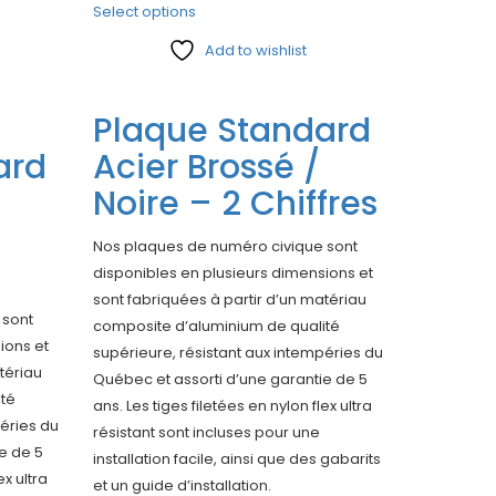
Select options
Add to wishlist
Compare
Plaque Standard
ard
Acier Brossé /
Noire – 2 Chiffres
Nos plaques de numéro civique sont
disponibles en plusieurs dimensions et
sont fabriquées à partir d’un matériau
 sont
composite d’aluminium de qualité
ions et
supérieure, résistant aux intempéries du
tériau
Québec et assorti d’une garantie de 5
ité
ans. Les tiges filetées en nylon flex ultra
péries du
résistant sont incluses pour une
e de 5
installation facile, ainsi que des gabarits
ex ultra
et un guide d’installation.