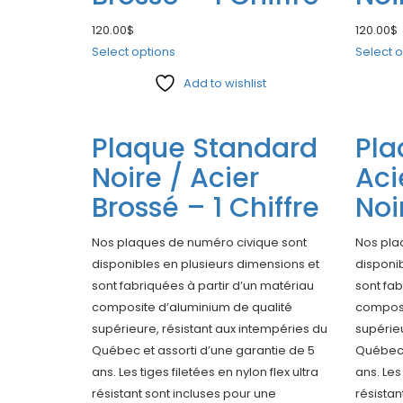
120.00
$
120.00
$
Select options
Select o
Add to wishlist
Compare
Compar
Plaque Standard
Pla
Noire / Acier
Aci
Brossé – 1 Chiffre
Noi
Nos plaques de numéro civique sont
Nos pla
disponibles en plusieurs dimensions et
disponib
sont fabriquées à partir d’un matériau
sont fab
composite d’aluminium de qualité
composi
supérieure, résistant aux intempéries du
supérieu
Québec et assorti d’une garantie de 5
Québec 
ans. Les tiges filetées en nylon flex ultra
ans. Les 
résistant sont incluses pour une
résistan