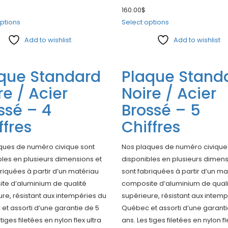
160.00
$
ptions
Select options
Add to wishlist
Add to wishlist
e
Compare
que Standard
Plaque Stand
re / Acier
Noire / Acier
ssé – 4
Brossé – 5
ffres
Chiffres
ques de numéro civique sont
Nos plaques de numéro civique
les en plusieurs dimensions et
disponibles en plusieurs dimens
riquées à partir d’un matériau
sont fabriquées à partir d’un ma
te d’aluminium de qualité
composite d’aluminium de qual
re, résistant aux intempéries du
supérieure, résistant aux intem
et assorti d’une garantie de 5
Québec et assorti d’une garanti
tiges filetées en nylon flex ultra
ans. Les tiges filetées en nylon fl