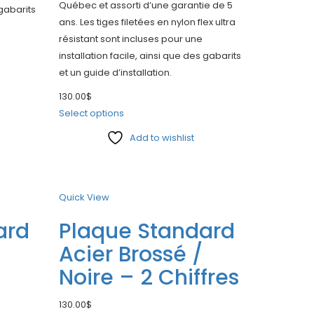
Québec et assorti d’une garantie de 5
 gabarits
ans. Les tiges filetées en nylon flex ultra
résistant sont incluses pour une
installation facile, ainsi que des gabarits
et un guide d’installation.
130.00
$
Select options
Add to wishlist
Compare
Quick View
ard
Plaque Standard
Acier Brossé /
Noire – 2 Chiffres
130.00
$