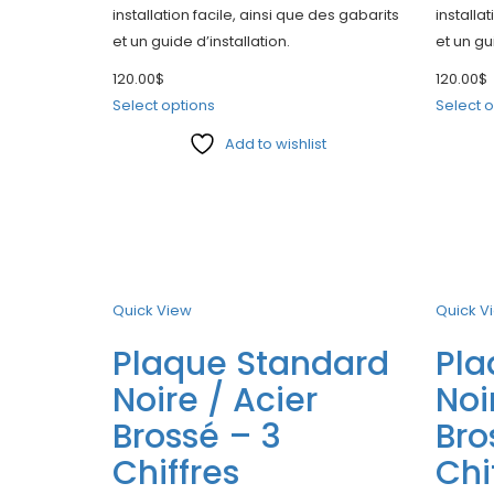
installation facile, ainsi que des gabarits
installa
et un guide d’installation.
et un gu
120.00
$
120.00
$
Select options
Select o
Add to wishlist
Compare
Compar
Quick View
Quick V
Plaque Standard
Pla
Noire / Acier
Noi
Brossé – 3
Bro
Chiffres
Chi