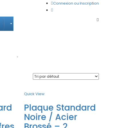
Connexion ou Inscription
FABRIQUÉ AU QUÉBEC
rd
Quick View
ard
Plaque Standard
Noire / Acier
fres
Brossé – 2