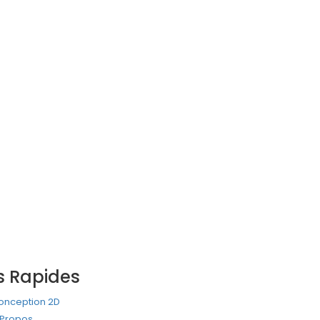
s Rapides
onception 2D
 Propos