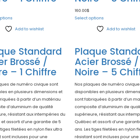
160.00
$
ptions
Select options
Add to wishlist
Add to wishlist
e
Compare
que Standard
Plaque Stand
er Brossé /
Acier Brossé /
re – 1 Chiffre
Noire – 5 Chif
ques de numéro civique sont
Nos plaques de numéro civique
les en plusieurs dimensions et
disponibles en plusieurs dimens
riquées à partir d’un matériau
sont fabriquées à partir d’un ma
te d’aluminium de qualité
composite d’aluminium de qual
re, résistant aux intempéries du
supérieure, résistant aux intem
et assorti d’une garantie de 5
Québec et assorti d’une garanti
tiges filetées en nylon flex ultra
ans. Les tiges filetées en nylon fl
t sont incluses pour une
résistant sont incluses pour une