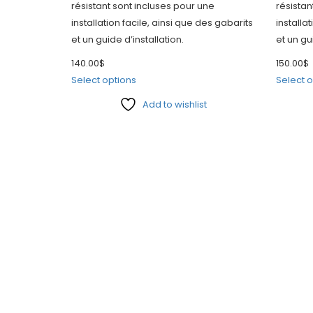
résistant sont incluses pour une
résistan
installation facile, ainsi que des gabarits
installa
et un guide d’installation.
et un gu
140.00
$
150.00
$
Select options
Select o
Add to wishlist
Compare
Compar