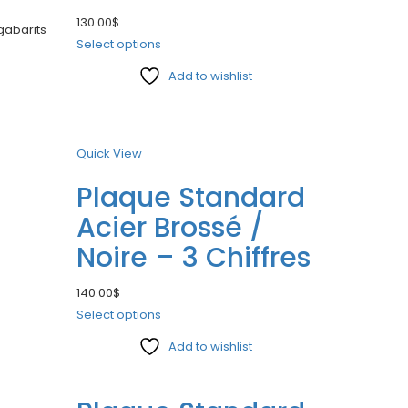
130.00
$
 gabarits
Select options
Add to wishlist
Compare
Quick View
Plaque Standard
Acier Brossé /
Noire – 3 Chiffres
140.00
$
Select options
Add to wishlist
Compare