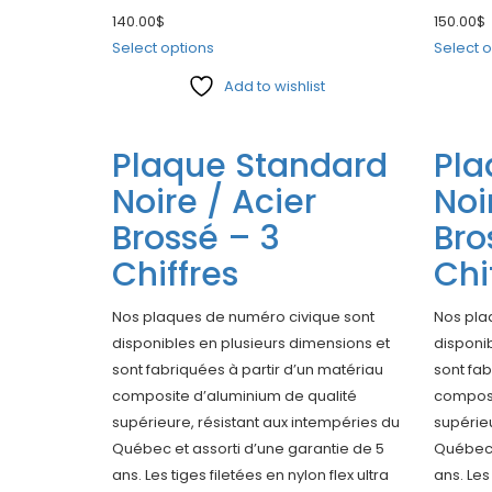
140.00
$
150.00
$
Select options
Select o
Add to wishlist
Compare
Compar
Plaque Standard
Pla
Noire / Acier
Noi
Brossé – 3
Bro
Chiffres
Chi
Nos plaques de numéro civique sont
Nos pla
disponibles en plusieurs dimensions et
disponib
sont fabriquées à partir d’un matériau
sont fab
composite d’aluminium de qualité
composi
supérieure, résistant aux intempéries du
supérieu
Québec et assorti d’une garantie de 5
Québec 
ans. Les tiges filetées en nylon flex ultra
ans. Les 