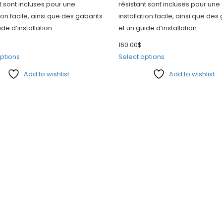
t sont incluses pour une
résistant sont incluses pour une
tion facile, ainsi que des gabarits
installation facile, ainsi que des
ide d’installation.
et un guide d’installation.
160.00
$
ptions
Select options
Add to wishlist
Add to wishlist
e
Compare